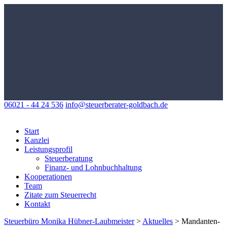
06021 - 44 24 536
info@steuerberater-goldbach.de
Start
Kanzlei
Leistungsprofil
Steuerberatung
Finanz- und Lohnbuchhaltung
Kooperationen
Team
Zitate zum Steuerrecht
Kontakt
Steuerbüro Monika Hübner-Laubmeister
>
Aktuelles
>
Mandanten-