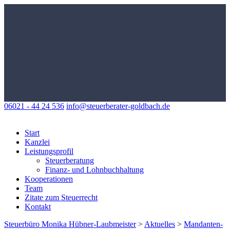
06021 - 44 24 536
info@steuerberater-goldbach.de
Start
Kanzlei
Leistungsprofil
Steuerberatung
Finanz- und Lohnbuchhaltung
Kooperationen
Team
Zitate zum Steuerrecht
Kontakt
Steuerbüro Monika Hübner-Laubmeister
>
Aktuelles
>
Mandanten-