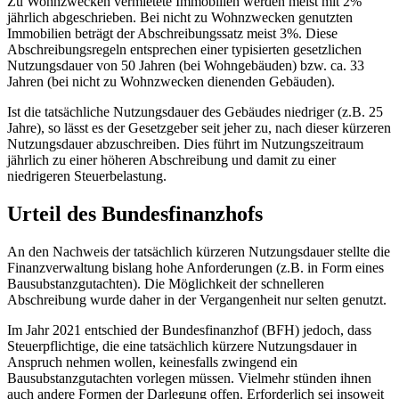
Zu Wohnzwecken vermietete Immobilien werden meist mit 2%
jährlich abgeschrieben. Bei nicht zu Wohnzwecken genutzten
Immobilien beträgt der Abschreibungssatz meist 3%. Diese
Abschreibungsregeln entsprechen einer typisierten gesetzlichen
Nutzungsdauer von 50 Jahren (bei Wohngebäuden) bzw. ca. 33
Jahren (bei nicht zu Wohnzwecken dienenden Gebäuden).
Ist die tatsächliche Nutzungsdauer des Gebäudes niedriger (z.B. 25
Jahre), so lässt es der Gesetzgeber seit jeher zu, nach dieser kürzeren
Nutzungsdauer abzuschreiben. Dies führt im Nutzungszeitraum
jährlich zu einer höheren Abschreibung und damit zu einer
niedrigeren Steuerbelastung.
Urteil des Bundesfinanzhofs
An den Nachweis der tatsächlich kürzeren Nutzungsdauer stellte die
Finanzverwaltung bislang hohe Anforderungen (z.B. in Form eines
Bausubstanzgutachten). Die Möglichkeit der schnelleren
Abschreibung wurde daher in der Vergangenheit nur selten genutzt.
Im Jahr 2021 entschied der Bundesfinanzhof (BFH) jedoch, dass
Steuerpflichtige, die eine tatsächlich kürzere Nutzungsdauer in
Anspruch nehmen wollen, keinesfalls zwingend ein
Bausubstanzgutachten vorlegen müssen. Vielmehr stünden ihnen
auch andere Formen der Darlegung offen. Erforderlich sei insoweit