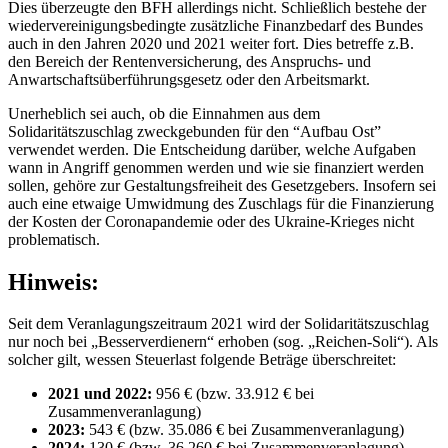
Dies überzeugte den BFH allerdings nicht. Schließlich bestehe der
wiedervereinigungsbedingte zusätzliche Finanzbedarf des Bundes
auch in den Jahren 2020 und 2021 weiter fort. Dies betreffe z.B.
den Bereich der Rentenversicherung, des Anspruchs- und
Anwartschaftsüberführungsgesetz oder den Arbeitsmarkt.
Unerheblich sei auch, ob die Einnahmen aus dem
Solidaritätszuschlag zweckgebunden für den “Aufbau Ost”
verwendet werden. Die Entscheidung darüber, welche Aufgaben
wann in Angriff genommen werden und wie sie finanziert werden
sollen, gehöre zur Gestaltungsfreiheit des Gesetzgebers. Insofern sei
auch eine etwaige Umwidmung des Zuschlags für die Finanzierung
der Kosten der Coronapandemie oder des Ukraine-Krieges nicht
problematisch.
Hinweis:
Seit dem Veranlagungszeitraum 2021 wird der Solidaritätszuschlag
nur noch bei „Besserverdienern“ erhoben (sog. „Reichen-Soli“). Als
solcher gilt, wessen Steuerlast folgende Beträge überschreitet:
2021 und 2022:
956 € (bzw. 33.912 € bei
Zusammenveranlagung)
2023:
543 € (bzw. 35.086 € bei Zusammenveranlagung)
2024:
130 € (bzw. 36.260 € bei Zusammenveranlagung)