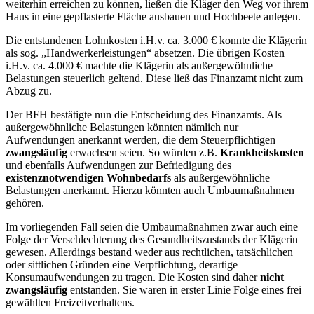
weiterhin erreichen zu können, ließen die Kläger den Weg vor ihrem
Haus in eine gepflasterte Fläche ausbauen und Hochbeete anlegen.
Die entstandenen Lohnkosten i.H.v. ca. 3.000 € konnte die Klägerin
als sog. „Handwerkerleistungen“ absetzen. Die übrigen Kosten
i.H.v. ca. 4.000 € machte die Klägerin als außergewöhnliche
Belastungen steuerlich geltend. Diese ließ das Finanzamt nicht zum
Abzug zu.
Der BFH bestätigte nun die Entscheidung des Finanzamts. Als
außergewöhnliche Belastungen könnten nämlich nur
Aufwendungen anerkannt werden, die dem Steuerpflichtigen
zwangsläufig
erwachsen seien. So würden z.B.
Krankheitskosten
und ebenfalls Aufwendungen zur Befriedigung des
existenznotwendigen Wohnbedarfs
als außergewöhnliche
Belastungen anerkannt. Hierzu könnten auch Umbaumaßnahmen
gehören.
Im vorliegenden Fall seien die Umbaumaßnahmen zwar auch eine
Folge der Verschlechterung des Gesundheitszustands der Klägerin
gewesen. Allerdings bestand weder aus rechtlichen, tatsächlichen
oder sittlichen Gründen eine Verpflichtung, derartige
Konsumaufwendungen zu tragen. Die Kosten sind daher
nicht
zwangsläufig
entstanden. Sie waren in erster Linie Folge eines frei
gewählten Freizeitverhaltens.