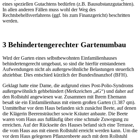
eines speziellen Gutachtens bedürfen (z.B. Bausubstanzgutachten).
In allen anderen Fällen muss wohl der Weg des
Rechtsbehelfsverfahrens (ggf. bis zum Finanzgericht) beschritten
werden.
3 Behindertengerechter Gartenumbau
Wird der Garten eines selbstbewohnten Einfamilienhauses
behindertengerecht umgebaut, so sind die hierfür entstandenen
Aufwendungen nicht als außergewöhnliche Belastungen steuerlich
abziehbar. Dies entschied kürzlich der Bundesfinanzhof (BFH).
Geklagt hatte eine Dame, die aufgrund eines Post-Polio-Syndroms
außergewöhnlich gehbehindert (Merkzeichen „aG“) und daher auf
den Rollstuhl angewiesen war. Zusammen mit Ihrem Ehemann
besaß sie ein Einfamilienhaus mit einem großen Garten (1.387 qm).
Unmittelbar vor dem Haus befanden sich zunächst Beete, auf denen
die Klägerin Beerensträucher sowie Kräuter anbaute. Die Beete
waren vom Haus aus fußläufig über eine schmale Zuwegung zu
erreichen. Auf der Rückseite des Hauses befand sich eine Terrasse,
die vom Haus aus mit einem Rollstuhl erreicht werden kann. Um die
vor dem Haus gelegenen Pflanzenbeete auch mit dem Rollstuhl