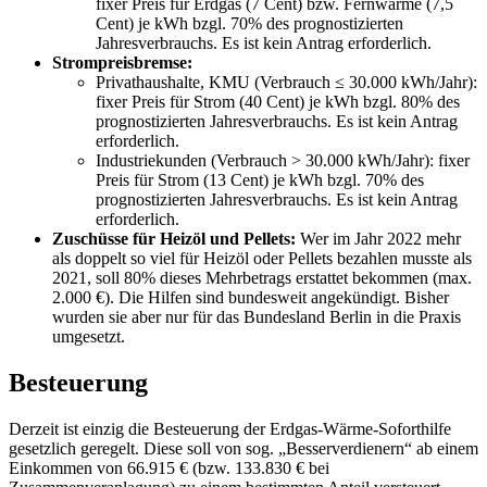
fixer Preis für Erdgas (7 Cent) bzw. Fernwärme (7,5
Cent) je kWh bzgl. 70% des prognostizierten
Jahresverbrauchs. Es ist kein Antrag erforderlich.
Strompreisbremse:
Privathaushalte, KMU (Verbrauch ≤ 30.000 kWh/Jahr):
fixer Preis für Strom (40 Cent) je kWh bzgl. 80% des
prognostizierten Jahresverbrauchs. Es ist kein Antrag
erforderlich.
Industriekunden (Verbrauch > 30.000 kWh/Jahr): fixer
Preis für Strom (13 Cent) je kWh bzgl. 70% des
prognostizierten Jahresverbrauchs. Es ist kein Antrag
erforderlich.
Zuschüsse für Heizöl und Pellets:
Wer im Jahr 2022 mehr
als doppelt so viel für Heizöl oder Pellets bezahlen musste als
2021, soll 80% dieses Mehrbetrags erstattet bekommen (max.
2.000 €). Die Hilfen sind bundesweit angekündigt. Bisher
wurden sie aber nur für das Bundesland Berlin in die Praxis
umgesetzt.
Besteuerung
Derzeit ist einzig die Besteuerung der Erdgas-Wärme-Soforthilfe
gesetzlich geregelt. Diese soll von sog. „Besserverdienern“ ab einem
Einkommen von 66.915 € (bzw. 133.830 € bei