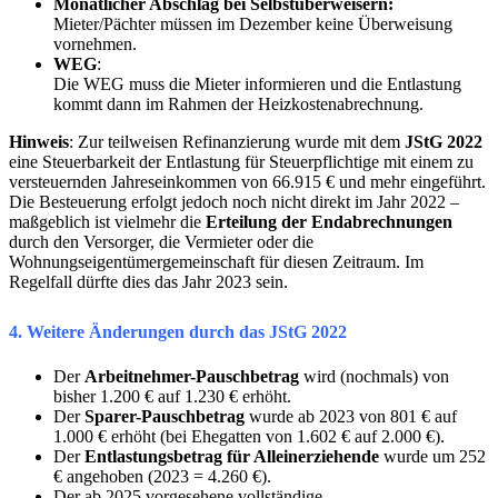
Monatlicher Abschlag bei Selbstüberweisern:
Mieter/Pächter müssen im Dezember keine Überweisung
vornehmen.
WEG
:
Die WEG muss die Mieter informieren und die Entlastung
kommt dann im Rahmen der Heizkostenabrechnung.
Hinweis
: Zur teilweisen Refinanzierung wurde mit dem
JStG 2022
eine Steuerbarkeit der Entlastung für Steuerpflichtige mit einem zu
versteuernden Jahreseinkommen von 66.915 € und mehr eingeführt.
Die Besteuerung erfolgt jedoch noch nicht direkt im Jahr 2022 –
maßgeblich ist vielmehr die
Erteilung der Endabrechnungen
durch den Versorger, die Vermieter oder die
Wohnungseigentümergemeinschaft für diesen Zeitraum. Im
Regelfall dürfte dies das Jahr 2023 sein.
4. Weitere Änderungen durch das JStG 2022
Der
Arbeitnehmer-Pauschbetrag
wird (nochmals) von
bisher 1.200 € auf 1.230 € erhöht.
Der
Sparer-Pauschbetrag
wurde ab 2023 von 801 € auf
1.000 € erhöht (bei Ehegatten von 1.602 € auf 2.000 €).
Der
Entlastungsbetrag für Alleinerziehende
wurde um 252
€ angehoben (2023 = 4.260 €).
Der ab 2025 vorgesehene vollständige