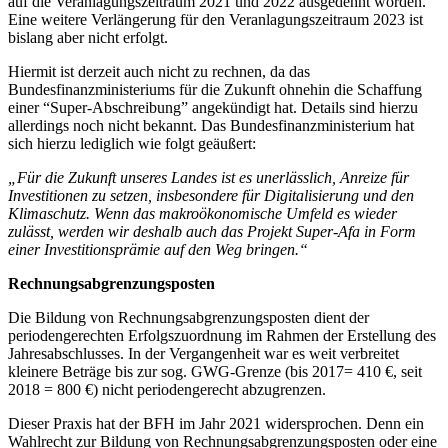
auf die Veranlagungszeitraum 2021 und 2022 ausgedehnt worden.
Eine weitere Verlängerung für den Veranlagungszeitraum 2023 ist
bislang aber nicht erfolgt.
Hiermit ist derzeit auch nicht zu rechnen, da das
Bundesfinanzministeriums für die Zukunft ohnehin die Schaffung
einer “Super-Abschreibung” angekündigt hat. Details sind hierzu
allerdings noch nicht bekannt. Das Bundesfinanzministerium hat
sich hierzu lediglich wie folgt geäußert:
„Für die Zukunft unseres Landes ist es unerlässlich, Anreize für
Investitionen zu setzen, insbesondere für Digitalisierung und den
Klimaschutz. Wenn das makroökonomische Umfeld es wieder
zulässt, werden wir deshalb auch das Projekt Super-Afa in Form
einer Investitionsprämie auf den Weg bringen.“
Rechnungsabgrenzungsposten
Die Bildung von Rechnungsabgrenzungsposten dient der
periodengerechten Erfolgszuordnung im Rahmen der Erstellung des
Jahresabschlusses. In der Vergangenheit war es weit verbreitet
kleinere Beträge bis zur sog. GWG-Grenze (bis 2017= 410 €, seit
2018 = 800 €) nicht periodengerecht abzugrenzen.
Dieser Praxis hat der BFH im Jahr 2021 widersprochen. Denn ein
Wahlrecht zur Bildung von Rechnungsabgrenzungsposten oder eine