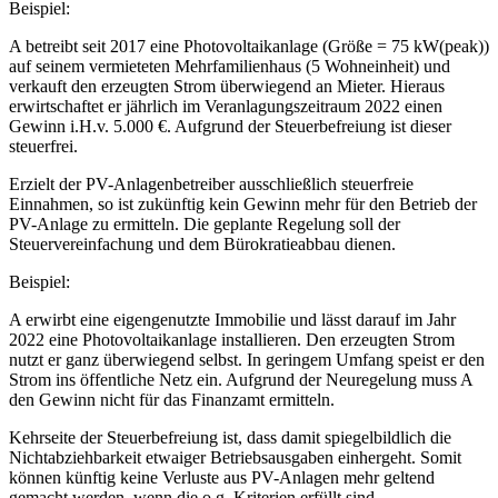
Beispiel:
A betreibt seit 2017 eine Photovoltaikanlage (Größe = 75 kW(peak))
auf seinem vermieteten Mehrfamilienhaus (5 Wohneinheit) und
verkauft den erzeugten Strom überwiegend an Mieter. Hieraus
erwirtschaftet er jährlich im Veranlagungszeitraum 2022 einen
Gewinn i.H.v. 5.000 €. Aufgrund der Steuerbefreiung ist dieser
steuerfrei.
Erzielt der PV-Anlagenbetreiber ausschließlich steuerfreie
Einnahmen, so ist zukünftig kein Gewinn mehr für den Betrieb der
PV-Anlage zu ermitteln. Die geplante Regelung soll der
Steuervereinfachung und dem Bürokratieabbau dienen.
Beispiel:
A erwirbt eine eigengenutzte Immobilie und lässt darauf im Jahr
2022 eine Photovoltaikanlage installieren. Den erzeugten Strom
nutzt er ganz überwiegend selbst. In geringem Umfang speist er den
Strom ins öffentliche Netz ein. Aufgrund der Neuregelung muss A
den Gewinn nicht für das Finanzamt ermitteln.
Kehrseite der Steuerbefreiung ist, dass damit spiegelbildlich die
Nichtabziehbarkeit etwaiger Betriebsausgaben einhergeht. Somit
können künftig keine Verluste aus PV-Anlagen mehr geltend
gemacht werden, wenn die o.g. Kriterien erfüllt sind.