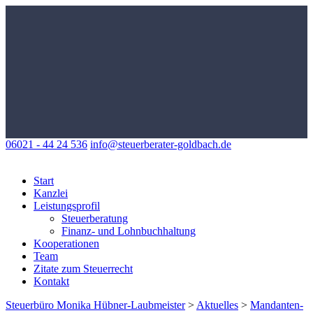
06021 - 44 24 536
info@steuerberater-goldbach.de
Start
Kanzlei
Leistungsprofil
Steuerberatung
Finanz- und Lohnbuchhaltung
Kooperationen
Team
Zitate zum Steuerrecht
Kontakt
Steuerbüro Monika Hübner-Laubmeister
>
Aktuelles
>
Mandanten-