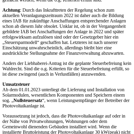
Achtung
: Durch das Inkrafttreten der Regelung schon zum
aktuellen Veranlagungszeitraum 2022 ist daher auch die Bildung
eines IAB für zukünftige Anschaffungen entsprechender Anlagen
schon ab diesem Jahr obsolet. Unklar ist, ob in der Vergangenheit
gebildete IAB bei Anschaffungen der Anlage in 2022 und später
erfolgswirksam aufzulösen sind oder der Gesetzgeber hier ein
„Steuersparmodell“ geschaffen hat. Letzteres ist nach unserer
Einschätzung unwahrscheinlich, allerdings bleibt hier eine
ausdrückliche Stellungnahme der Finanzverwaltung abzuwarten.
Anders der Liebhaberei-Antrag ist die geplante Steuerbefreiung kein
Wahlrecht. Sind die o.g. Kriterien für die Steuerbefreiung erfüllt, so
ist diese zwingend (auch in Verlustfällen) anzuwenden.
Umsatzsteuer
Ab dem 01.01.2023 unterliegt die Lieferung und Installation von
Solarmodulen, wesentlichen Komponenten und Speichern einem
sog. „
Nullsteuersatz
“, wenn Leistungsempfänger der Betreiber der
Photovoltaikanlage ist.
Voraussetzung ist jedoch, dass die Photovoltaikanlage auf oder in
der Nähe von Privatwohnungen, Wohnungen oder dem
Gemeinwohl dienenden Gebäuden installiert wird. Wenn die
installierte Bruttoleistung der Photovoltaikanlage 30 kW(peak) nicht