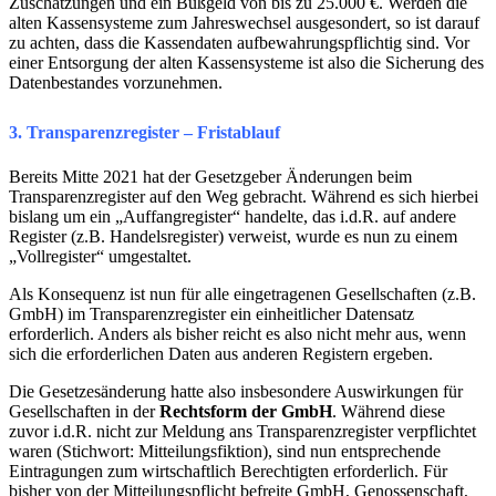
Zuschätzungen und ein Bußgeld von bis zu 25.000 €. Werden die
alten Kassensysteme zum Jahreswechsel ausgesondert, so ist darauf
zu achten, dass die Kassendaten aufbewahrungspflichtig sind. Vor
einer Entsorgung der alten Kassensysteme ist also die Sicherung des
Datenbestandes vorzunehmen.
3. Transparenzregister – Fristablauf
Bereits Mitte 2021 hat der Gesetzgeber Änderungen beim
Transparenzregister auf den Weg gebracht. Während es sich hierbei
bislang um ein „Auffangregister“ handelte, das i.d.R. auf andere
Register (z.B. Handelsregister) verweist, wurde es nun zu einem
„Vollregister“ umgestaltet.
Als Konsequenz ist nun für alle eingetragenen Gesellschaften (z.B.
GmbH) im Transparenzregister ein einheitlicher Datensatz
erforderlich. Anders als bisher reicht es also nicht mehr aus, wenn
sich die erforderlichen Daten aus anderen Registern ergeben.
Die Gesetzesänderung hatte also insbesondere Auswirkungen für
Gesellschaften in der
Rechtsform der GmbH
. Während diese
zuvor i.d.R. nicht zur Meldung ans Transparenzregister verpflichtet
waren (Stichwort: Mitteilungsfiktion), sind nun entsprechende
Eintragungen zum wirtschaftlich Berechtigten erforderlich. Für
bisher von der Mitteilungspflicht befreite GmbH, Genossenschaft,