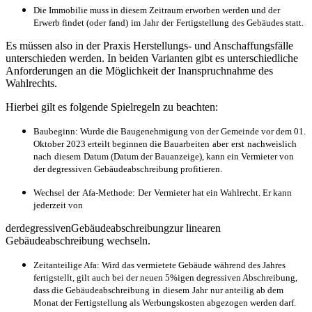
Die Immobilie muss in diesem Zeitraum erworben werden und der
Erwerb findet (oder
fand)
im
Jahr
der
Fertigstellung
des Gebäudes statt.
Es müssen also in der Praxis Herstellungs‐ und Anschaffungsfälle
unterschieden werden. In beiden Varianten gibt es unterschiedliche
Anforderungen an die Möglichkeit der Inanspruchnahme des
Wahlrechts.
Hierbei gilt es folgende Spielregeln zu beachten:
Baubeginn: Wurde die Baugenehmigung von der Gemeinde vor dem 01.
Oktober 2023 erteilt beginnen die Bauarbeiten
aber
erst
nachweislich
nach
diesem
Datum (Datum der Bauanzeige), kann ein Vermieter von
der degressiven Gebäudeabschreibung profitieren.
Wechsel
der
Afa‐Methode:
Der
Vermieter hat ein Wahlrecht. Er kann
jederzeit von
derdegressivenGebäudeabschreibungzur linearen
Gebäudeabschreibung wechseln.
Zeitanteilige Afa: Wird das vermietete Gebäude während des Jahres
fertigstellt, gilt auch bei der neuen 5%igen degressiven Abschreibung,
dass die Gebäudeabschreibung
in
diesem
Jahr
nur anteilig ab dem
Monat der Fertigstellung als Werbungskosten abgezogen werden
darf.