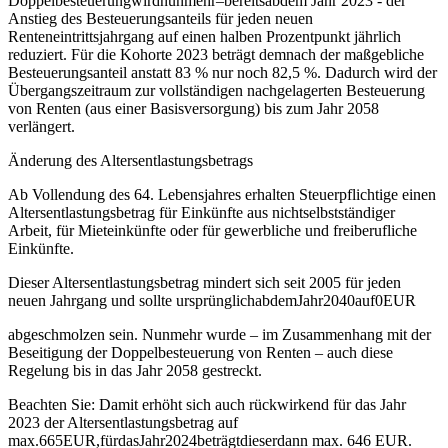
Doppelbesteuerungwirdnunmehr–bereitsabdem Jahr 2023 ‐ der
Anstieg des Besteuerungsanteils für jeden neuen
Renteneintrittsjahrgang auf einen halben Prozentpunkt jährlich
reduziert. Für die Kohorte 2023 beträgt demnach der maßgebliche
Besteuerungsanteil anstatt 83 % nur noch 82,5 %. Dadurch wird der
Übergangszeitraum zur vollständigen nachgelagerten Besteuerung
von Renten (aus einer Basisversorgung) bis zum Jahr 2058
verlängert.
Änderung des Altersentlastungsbetrags
Ab Vollendung des 64. Lebensjahres erhalten Steuerpflichtige einen
Altersentlastungsbetrag für Einkünfte aus nichtselbstständiger
Arbeit, für Mieteinkünfte oder für gewerbliche und freiberufliche
Einkünfte.
Dieser Altersentlastungsbetrag mindert sich seit 2005 für jeden
neuen Jahrgang und sollte ursprünglichabdemJahr2040auf0EUR
abgeschmolzen sein. Nunmehr wurde – im Zusammenhang mit der
Beseitigung der Doppelbesteuerung von Renten – auch diese
Regelung bis in das Jahr 2058 gestreckt.
Beachten Sie: Damit erhöht sich auch rückwirkend für das Jahr
2023 der Altersentlastungsbetrag auf
max.665EUR,fürdasJahr2024beträgtdieserdann max. 646 EUR.