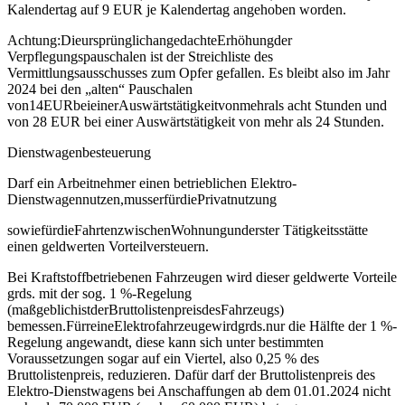
Kalendertag auf 9 EUR je Kalendertag angehoben worden.
Achtung:DieursprünglichangedachteErhöhungder
Verpflegungspauschalen ist der Streichliste des
Vermittlungsausschusses zum Opfer gefallen. Es bleibt also im Jahr
2024 bei den „alten“ Pauschalen
von14EURbeieinerAuswärtstätigkeitvonmehrals acht Stunden und
von 28 EUR bei einer Auswärtstätigkeit von mehr als 24 Stunden.
Dienstwagenbesteuerung
Darf ein Arbeitnehmer einen betrieblichen Elektro‐
Dienstwagennutzen,musserfürdiePrivatnutzung
sowiefürdieFahrtenzwischenWohnungunderster Tätigkeitsstätte
einen geldwerten Vorteilversteuern.
Bei Kraftstoffbetriebenen Fahrzeugen wird dieser geldwerte Vorteile
grds. mit der sog. 1 %‐Regelung
(maßgeblichistderBruttolistenpreisdesFahrzeugs)
bemessen.FürreineElektrofahrzeugewirdgrds.nur die Hälfte der 1 %‐
Regelung angewandt, diese kann sich unter bestimmten
Voraussetzungen sogar auf ein Viertel, also 0,25 % des
Bruttolistenpreis, reduzieren. Dafür darf der Bruttolistenpreis des
Elektro‐Dienstwagens bei Anschaffungen ab dem 01.01.2024 nicht