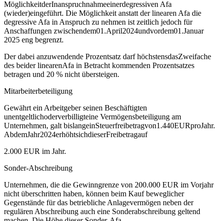
MöglichkeitderInanspruchnahmeeinerdegressiven Afa
(wieder)eingeführt. Die Möglichkeit anstatt der linearen Afa die
degressive Afa in Anspruch zu nehmen ist zeitlich jedoch für
Anschaffungen zwischendem01.April2024undvordem01.Januar
2025 eng begrenzt.
Der dabei anzuwendende Prozentsatz darf höchstensdasZweifache
des beider linearenAfa in Betracht kommenden Prozentsatzes
betragen und 20 % nicht übersteigen.
Mitarbeiterbeteiligung
Gewährt ein Arbeitgeber seinen Beschäftigten
unentgeltlichoderverbilligteine Vermögensbeteiligung am
Unternehmen, galt bislangeinSteuerfreibetragvon1.440EURproJahr.
AbdemJahr2024erhöhtsichdieserFreibetragauf
2.000 EUR im Jahr.
Sonder‐Abschreibung
Unternehmen, die die Gewinngrenze von 200.000 EUR im Vorjahr
nicht überschritten haben, können beim Kauf beweglicher
Gegenstände für das betriebliche Anlagevermögen neben der
regulären Abschreibung auch eine Sonderabschreibung geltend
machen. Die Höhe dieser Sonder‐Afa