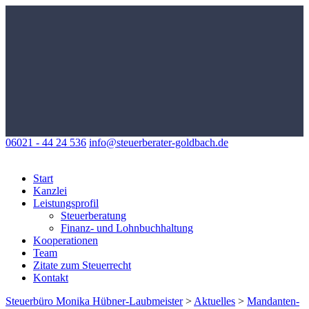
06021 - 44 24 536
info@steuerberater-goldbach.de
Start
Kanzlei
Leistungsprofil
Steuerberatung
Finanz- und Lohnbuchhaltung
Kooperationen
Team
Zitate zum Steuerrecht
Kontakt
Steuerbüro Monika Hübner-Laubmeister
>
Aktuelles
>
Mandanten-