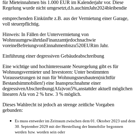
für Mieteinnahmen bis 1.000 EUR im Kalenderjahr vor. Diese
Regelung wurde nicht umgesetzt,d.h.auchimJahr2024bleibendie
entsprechenden Einkünfte z.B. aus der Vermietung einer Garage,
voll steuerpflichtig.
Hinweis: In Fällen der Untervermietung von
WohnraumgewährtdasFinanzamtjedochnachwie
voreineBefreiungvonEinnahmenbiszu520EURim Jahr.
Einführung einer degressiven Gebäudeabschreibung
Eine wichtige und hochinteressante Neuregelung gibt es für
Wohnungsvermieter und Investoren: Unter bestimmten
Voraussetzungen ist nun für Wohnungsneubauten(nichtfür
Bestandsimmobilien!) eine Inanspruchnahme einer
degressivenAbschreibung(Afa)von5%,anstattder aktuell möglichen
linearen Afa von 2 % bzw. 3 % möglich.
Dieses Wahlrecht ist jedoch an strenge zeitliche Vorgaben
gebunden:
Es muss entweder im Zeitraum zwischen dem 01. Oktober 2023 und dem
30. September 2029 mit der Herstellung der Immobilie
begonnen
werden
bzw.
worden sein oder