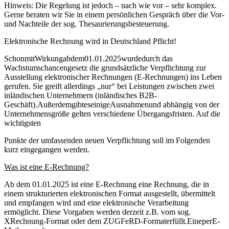
Hinweis: Die Regelung ist jedoch – nach wie vor – sehr komplex.
Gerne beraten wir Sie in einem persönlichen Gespräch über die Vor‐
und Nachteile der sog. Thesaurierungsbesteuerung.
Elektronische Rechnung wird in Deutschland Pflicht!
SchonmitWirkungabdem01.01.2025wurdedurch das
Wachstumschancengesetz die grundsätzliche Verpflichtung zur
Ausstellung elektronischer Rechnungen (E‐Rechnungen) ins Leben
gerufen. Sie greift allerdings „nur“ bei Leistungen zwischen zwei
inländischen Unternehmern (inländisches B2B‐
Geschäft).AußerdemgibteseinigeAusnahmenund abhängig von der
Unternehmensgröße gelten verschiedene Übergangsfristen. Auf die
wichtigsten
Punkte der umfassenden neuen Verpflichtung soll im Folgenden
kurz eingegangen werden.
Was
ist
eine
E‐Rechnung?
Ab dem 01.01.2025 ist eine E‐Rechnung eine Rechnung, die in
einem strukturierten elektronischen Format ausgestellt, übermittelt
und empfangen wird und eine elektronische Verarbeitung
ermöglicht. Diese Vorgaben werden derzeit z.B. vom sog.
XRechnung‐Format oder dem ZUGFeRD‐Formaterfüllt.EineperE‐