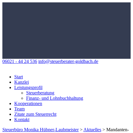
06021 - 44 24 536
info@steuerberater-goldbach.de
Start
Kanzlei
Leistungsprofil
Steuerberatung
Finanz- und Lohnbuchhaltung
Kooperationen
Team
Zitate zum Steuerrecht
Kontakt
Steuerbüro Monika Hübner-Laubmeister
>
Aktuelles
>
Mandanten-