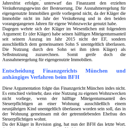
Jahresfrist erfolgte, unterwarf das Finanzamt den erzielten
Veräußerungsgewinn der Besteuerung. Die Ausnahmeregelung für
eigengenutzte Immobilien greife vorliegend nicht, da der Kläger die
Immobilie nicht im Jahr der Veräußerung und in den beiden
vorangegangenen Jahren für eigene Wohnzwecke genutzt habe.
Dagegen wehrte sich der Kläger im Wesentlichen mit folgendem
Argument: Er (der Kläger) habe seinen hälftigen Miteigentumsanteil
seit seinem Auszug im Jahr 2015 nicht der EF, sondern
ausschließlich dem gemeinsamen Sohn S unentgeltlich überlassen.
Die Nutzung durch den Sohn sei ihm (dem Kläger) als
Selbstnutzung zuzurechnen. Somit greife doch die
Ausnahmeregelung für eigengenutzte Immobilien.
Entscheidung Finanzgerichts München und
anhängiges Verfahren beim BFH
Diese Argumentation folgte das Finanzgericht München indes nicht.
Es entschied vielmehr, dass eine Nutzung zu eigenen Wohnzwecken
nicht vorliege, wenn der hälftige Miteigentumsanteil des
Steuerpflichtigen an einer Wohnung ausschließlich einem
neunjährigen Kind unentgeltlich überlassen worden sein soll, das in
der Wohnung gemeinsam mit der getrenntlebenden Ehefrau des
Steuerpflichtigen wohnt.
Da der Kläger in Revision ging, hat nun der BFH das letzte Wort.