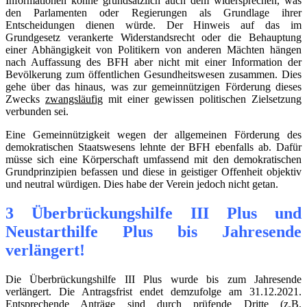
Informationen könne grundsätzlich auch dem widersprechen, was
den Parlamenten oder Regierungen als Grundlage ihrer
Entscheidungen dienen würde. Der Hinweis auf das im
Grundgesetz verankerte Widerstandsrecht oder die Behauptung
einer Abhängigkeit von Politikern von anderen Mächten hängen
nach Auffassung des BFH aber nicht mit einer Information der
Bevölkerung zum öffentlichen Gesundheitswesen zusammen. Dies
gehe über das hinaus, was zur gemeinnützigen Förderung dieses
Zwecks
zwangsläufig
mit einer gewissen politischen Zielsetzung
verbunden sei.
Eine Gemeinnützigkeit wegen der allgemeinen Förderung des
demokratischen Staatswesens lehnte der BFH ebenfalls ab. Dafür
müsse sich eine Körperschaft umfassend mit den demokratischen
Grundprinzipien befassen und diese in geistiger Offenheit objektiv
und neutral würdigen. Dies habe der Verein jedoch nicht getan.
3 Überbrückungshilfe III Plus und
Neustarthilfe Plus bis Jahresende
verlängert!
Die Überbrückungshilfe III Plus wurde bis zum Jahresende
verlängert. Die Antragsfrist endet demzufolge am 31.12.2021.
Entsprechende Anträge sind durch prüfende Dritte (z.B.