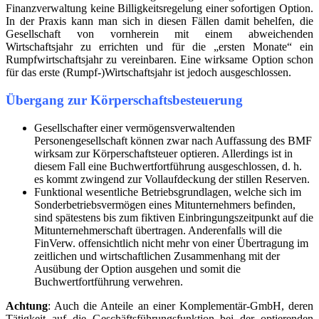
Finanzverwaltung keine Billigkeitsregelung einer sofortigen Option.
In der Praxis kann man sich in diesen Fällen damit behelfen, die
Gesellschaft von vornherein mit einem abweichenden
Wirtschaftsjahr zu errichten und für die „ersten Monate“ ein
Rumpfwirtschaftsjahr zu vereinbaren. Eine wirksame Option schon
für das erste (Rumpf-)Wirtschaftsjahr ist jedoch ausgeschlossen.
Übergang zur Körperschaftsbesteuerung
Gesellschafter einer vermögensverwaltenden
Personengesellschaft können zwar nach Auffassung des BMF
wirksam zur Körperschaftsteuer optieren. Allerdings ist in
diesem Fall eine Buchwertfortführung ausgeschlossen, d. h.
es kommt zwingend zur Vollaufdeckung der stillen Reserven.
Funktional wesentliche Betriebsgrundlagen, welche sich im
Sonderbetriebsvermögen eines Mitunternehmers befinden,
sind spätestens bis zum fiktiven Einbringungszeitpunkt auf die
Mitunternehmerschaft übertragen. Anderenfalls will die
FinVerw. offensichtlich nicht mehr von einer Übertragung im
zeitlichen und wirtschaftlichen Zusammenhang mit der
Ausübung der Option ausgehen und somit die
Buchwertfortführung verwehren.
Achtung
: Auch die Anteile an einer Komplementär-GmbH, deren
Tätigkeit auf die Geschäftsführungsfunktion bei der optierenden