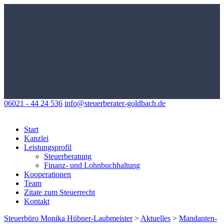
06021 - 44 24 536
info@steuerberater-goldbach.de
Start
Kanzlei
Leistungsprofil
Steuerberatung
Finanz- und Lohnbuchhaltung
Kooperationen
Team
Zitate zum Steuerrecht
Kontakt
Steuerbüro Monika Hübner-Laubmeister
>
Aktuelles
>
Mandanten-