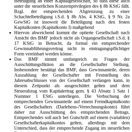
Beteiligung an einer Kapitalgesellschaft, so dass diese auch
unter die steuerlichen Konzernprivilegien des § 8b KStG fällt.
Bzgl. der entsprechenden Abgrenzung zu einer
Schachtelbeteiligung i.S.d. § 8b Abs. 4 KStG, § 9 Nr. 2a
GewStG ist insoweit die Beteiligung nach den festen
Kapitalkonten (Kapitalkonto I) maßgebend
Hiervon abweichend kommt die optierte Gesellschaft nach
Ansicht des BMF jedoch nicht als Organgesellschaft i.S.d. §
17 KStG in Betracht, da formal ein entsprechender
Gewinnabführungsvertrag nicht in eintragungspflichtiger
Form vereinbart werden könne.
Das BMF nimmt umfangreich zu Fragen der
Ausschüttungsfiktion an die Gesellschafter Stellung.
Insbesondere bestätigt das BMF, dass Gewinnanteile, deren
Auszahlung der Gesellschafter mit Feststellung des
Jahresabschlusses von der Gesellschaft verlangen kann, in
diesem Zeitpunkt als ausgeschüttet gelten und dem
Steuerabzug vom Kapitalertrag gem. § 43 Absatz 1 Satz 1
Nummer 1 EStG unterliegen. Die Verbuchung der
entsprechenden Gewinnanteile auf einem Fremdkapitalkonto
des Gesellschafters (Darlehens-/Verrechnungskonto) führt
daher zur Ausschüttung des entsprechenden Betrags.
Entsprechendes soll auch bei Gutschrift auf einem (variablen)
Gesellschafterkapitalkontos gelten, allerdings mit dem
Unterschied, dass der entsprechende Zugang im steuerlichen