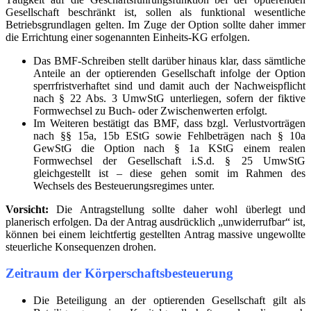
Gesellschaft beschränkt ist, sollen als funktional wesentliche
Betriebsgrundlagen gelten. Im Zuge der Option sollte daher immer
die Errichtung einer sogenannten Einheits-KG erfolgen.
Das BMF-Schreiben stellt darüber hinaus klar, dass sämtliche
Anteile an der optierenden Gesellschaft infolge der Option
sperrfristverhaftet sind und damit auch der Nachweispflicht
nach § 22 Abs. 3 UmwStG unterliegen, sofern der fiktive
Formwechsel zu Buch- oder Zwischenwerten erfolgt.
Im Weiteren bestätigt das BMF, dass bzgl. Verlustvorträgen
nach §§ 15a, 15b EStG sowie Fehlbeträgen nach § 10a
GewStG die Option nach § 1a KStG einem realen
Formwechsel der Gesellschaft i.S.d. § 25 UmwStG
gleichgestellt ist – diese gehen somit im Rahmen des
Wechsels des Besteuerungsregimes unter.
Vorsicht:
Die Antragstellung sollte daher wohl überlegt und
planerisch erfolgen. Da der Antrag ausdrücklich „unwiderrufbar“ ist,
können bei einem leichtfertig gestellten Antrag massive ungewollte
steuerliche Konsequenzen drohen.
Zeitraum der Körperschaftsbesteuerung
Die Beteiligung an der optierenden Gesellschaft gilt als