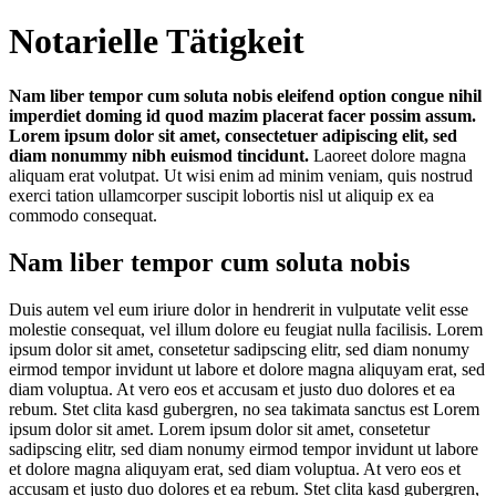
Notarielle Tätigkeit
Nam liber tempor cum soluta nobis eleifend option congue nihil
imperdiet doming id quod mazim placerat facer possim assum.
Lorem ipsum dolor sit amet, consectetuer adipiscing elit, sed
diam nonummy nibh euismod tincidunt.
Laoreet dolore magna
aliquam erat volutpat. Ut wisi enim ad minim veniam, quis nostrud
exerci tation ullamcorper suscipit lobortis nisl ut aliquip ex ea
commodo consequat.
Nam liber tempor cum soluta nobis
Duis autem vel eum iriure dolor in hendrerit in vulputate velit esse
molestie consequat, vel illum dolore eu feugiat nulla facilisis. Lorem
ipsum dolor sit amet, consetetur sadipscing elitr, sed diam nonumy
eirmod tempor invidunt ut labore et dolore magna aliquyam erat, sed
diam voluptua. At vero eos et accusam et justo duo dolores et ea
rebum. Stet clita kasd gubergren, no sea takimata sanctus est Lorem
ipsum dolor sit amet. Lorem ipsum dolor sit amet, consetetur
sadipscing elitr, sed diam nonumy eirmod tempor invidunt ut labore
et dolore magna aliquyam erat, sed diam voluptua. At vero eos et
accusam et justo duo dolores et ea rebum. Stet clita kasd gubergren,