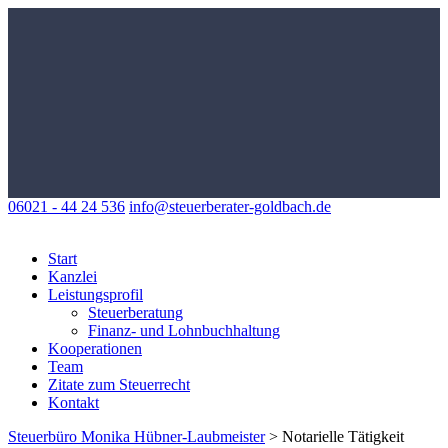
06021 - 44 24 536
info@steuerberater-goldbach.de
Start
Kanzlei
Leistungsprofil
Steuerberatung
Finanz- und Lohnbuchhaltung
Kooperationen
Team
Zitate zum Steuerrecht
Kontakt
Steuerbüro Monika Hübner-Laubmeister
>
Notarielle Tätigkeit