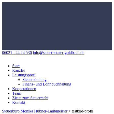
06021 - 44 24 536
info@steuerberater-goldbach.de
Start
Kanzlei
Leistungsprofil
Steuerberatung
Finanz- und Lohnbuchhaltung
Kooperationen
Team
Zitate zum Steuerrecht
Kontakt
Steuerbüro Monika Hübner-Laubmeister
>
testbild-profil