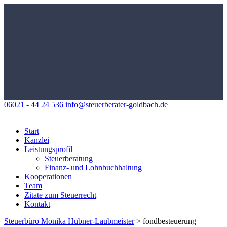
06021 - 44 24 536
info@steuerberater-goldbach.de
Start
Kanzlei
Leistungsprofil
Steuerberatung
Finanz- und Lohnbuchhaltung
Kooperationen
Team
Zitate zum Steuerrecht
Kontakt
Steuerbüro Monika Hübner-Laubmeister
>
fondbesteuerung