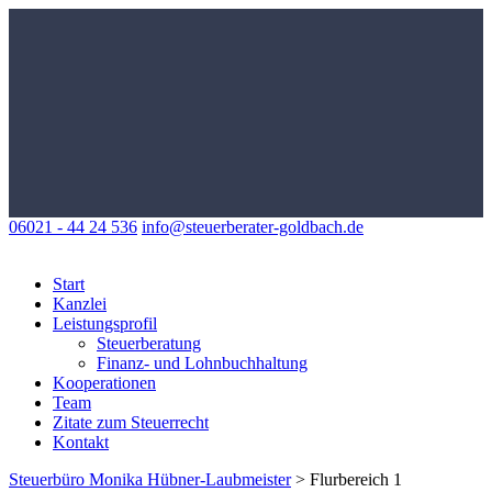
06021 - 44 24 536
info@steuerberater-goldbach.de
Start
Kanzlei
Leistungsprofil
Steuerberatung
Finanz- und Lohnbuchhaltung
Kooperationen
Team
Zitate zum Steuerrecht
Kontakt
Steuerbüro Monika Hübner-Laubmeister
>
Flurbereich 1