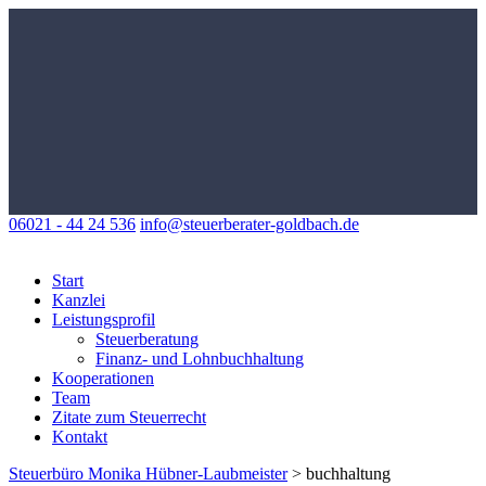
06021 - 44 24 536
info@steuerberater-goldbach.de
Start
Kanzlei
Leistungsprofil
Steuerberatung
Finanz- und Lohnbuchhaltung
Kooperationen
Team
Zitate zum Steuerrecht
Kontakt
Steuerbüro Monika Hübner-Laubmeister
>
buchhaltung