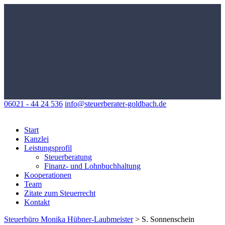
06021 - 44 24 536
info@steuerberater-goldbach.de
Start
Kanzlei
Leistungsprofil
Steuerberatung
Finanz- und Lohnbuchhaltung
Kooperationen
Team
Zitate zum Steuerrecht
Kontakt
Steuerbüro Monika Hübner-Laubmeister
>
S. Sonnenschein